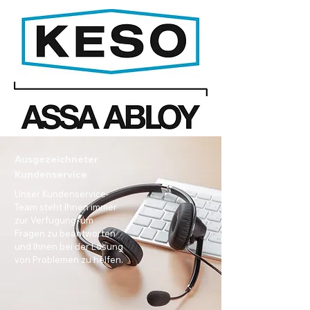
Ausgezeichneter
Kundenservice
Unser Kundenservice-
Team steht Ihnen immer
zur Verfügung, um
Fragen zu beantworten
und Ihnen bei der Lösung
von Problemen zu helfen.