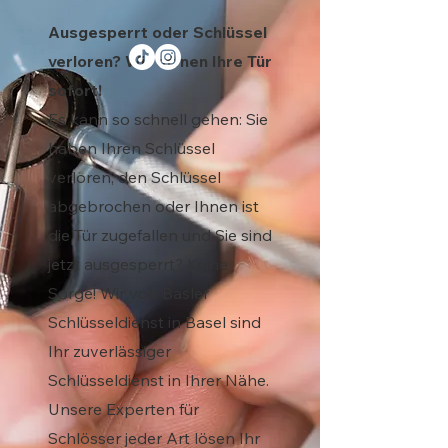
Ausgesperrt oder Schlüssel
verloren? Wir öffnen Ihre Tür
sofort!
Es kann so schnell gehen: Sie
haben Ihren Schlüssel
verloren, den Schlüssel
abgebrochen oder Ihnen ist
die Tür zugefallen und Sie sind
jetzt ausgesperrt? Keine
Sorge! Wir von Basler
Schlüsseldienst in Basel sind
Ihr zuverlässiger
Schlüsseldienst in Ihrer Nähe.
Unsere Experten für
Schlösser jeder Art lösen Ihr