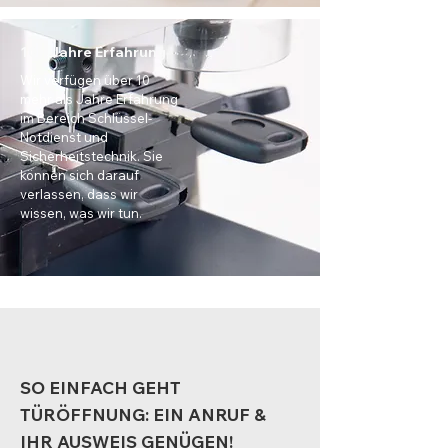
10+ Jahre Erfahrung
Wir verfügen über 10
mehr als Jahre Erfahrung
im Bereich Schlüssel-
Notdienst und
Sicherheitstechnik. Sie
können sich darauf
verlassen, dass wir
wissen, was wir tun.
SO EINFACH GEHT
TÜRÖFFNUNG: EIN ANRUF &
IHR AUSWEIS GENÜGEN!