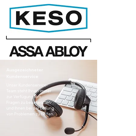
Ausgezeichneter
Kundenservice
Unser Kundenservice-
Team steht Ihnen immer
zur Verfügung, um
Fragen zu beantworten
und Ihnen bei der Lösung
von Problemen zu helfen.