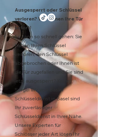
Ausgesperrt oder Schlüssel
verloren? Wir öffnen Ihre Tür
sofort!
Es kann so schnell gehen: Sie
haben Ihren Schlüssel
verloren, den Schlüssel
abgebrochen oder Ihnen ist
die Tür zugefallen und Sie sind
jetzt ausgesperrt? Keine
Sorge! Wir von Basler
Schlüsseldienst in Basel sind
Ihr zuverlässiger
Schlüsseldienst in Ihrer Nähe.
Unsere Experten für
Schlösser jeder Art lösen Ihr