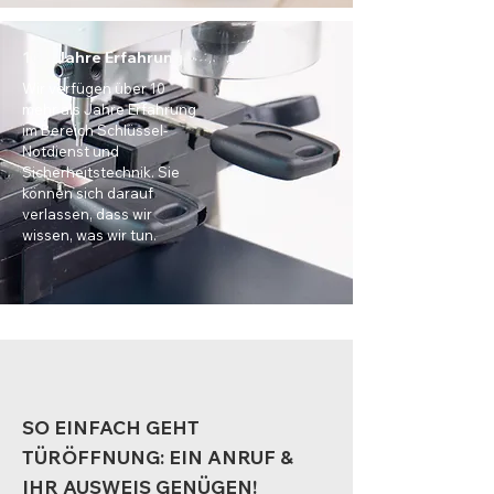
10+ Jahre Erfahrung
Wir verfügen über 10
mehr als Jahre Erfahrung
im Bereich Schlüssel-
Notdienst und
Sicherheitstechnik. Sie
können sich darauf
verlassen, dass wir
wissen, was wir tun.
SO EINFACH GEHT
TÜRÖFFNUNG: EIN ANRUF &
IHR AUSWEIS GENÜGEN!