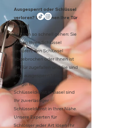
Ausgesperrt oder Schlüssel
verloren? Wir öffnen Ihre Tür
sofort!
Es kann so schnell gehen: Sie
haben Ihren Schlüssel
verloren, den Schlüssel
abgebrochen oder Ihnen ist
die Tür zugefallen und Sie sind
jetzt ausgesperrt? Keine
Sorge! Wir von Basler
Schlüsseldienst in Basel sind
Ihr zuverlässiger
Schlüsseldienst in Ihrer Nähe.
Unsere Experten für
Schlösser jeder Art lösen Ihr