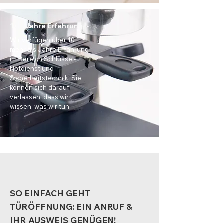
10+ Jahre Erfahrung
Wir verfügen über 10
mehr als Jahre Erfahrung
im Bereich Schlüssel-
Notdienst und
Sicherheitstechnik. Sie
können sich darauf
verlassen, dass wir
wissen, was wir tun.
SO EINFACH GEHT
TÜRÖFFNUNG: EIN ANRUF &
IHR AUSWEIS GENÜGEN!