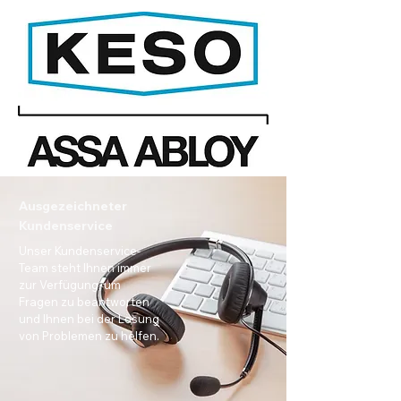
Ausgezeichneter
Kundenservice
Unser Kundenservice-
Team steht Ihnen immer
zur Verfügung, um
Fragen zu beantworten
und Ihnen bei der Lösung
von Problemen zu helfen.