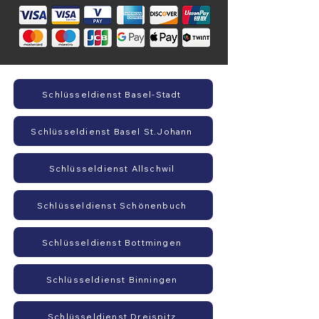
Schlüsseldienst Basel-Stadt
Schlüsseldienst Basel St.Johann
Schlüsseldienst Allschwil
Schlüsseldienst Schönenbuch
Schlüsseldienst Bottmingen
Schlüsseldienst Binningen
Schlüsseldienst Dreispitz