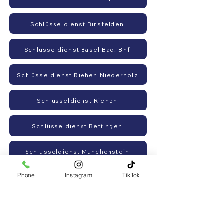
Schlüsseldienst Birsfelden
Schlüsseldienst Basel Bad. Bhf
Schlüsseldienst Riehen Niederholz
Schlüsseldienst Riehen
Schlüsseldienst Bettingen
Schlüsseldienst Münchenstein
Phone
Instagram
TikTok
Schlüsseldienst Muttenz
Schlüsseldienst Biel-Benken